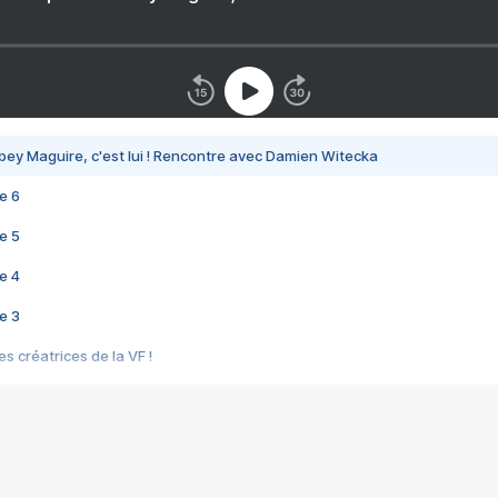
bey Maguire, c'est lui ! Rencontre avec Damien Witecka
e 6
e 5
e 4
e 3
s créatrices de la VF !
e 2
e 1
e Mektoub My Love arrive enfin ! Rencontre avec Shaïn Boumedine et Sal