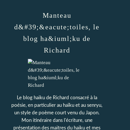
Manteau
d&#39;&eacute;toiles, le
blog ha&iuml;ku de
Richard
Le blog haiku de Richard consacré à la
poésie, en particulier au haïku et au senryu,
un style de poème court venu du Japon.
Mon itinéraire dans l'écriture, une
présentation des maitres du haiku et mes