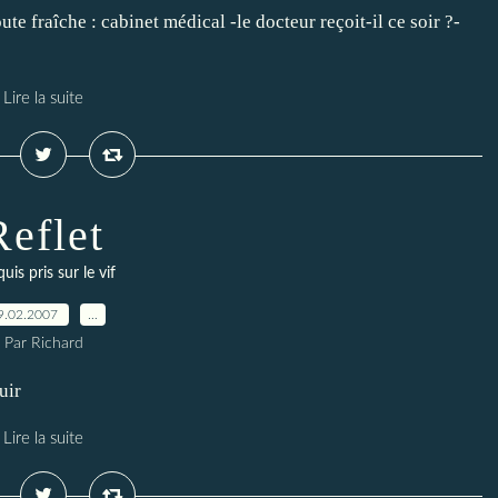
te fraîche : cabinet médical -le docteur reçoit-il ce soir ?-
Lire la suite
Reflet
uis pris sur le vif
9.02.2007
…
Par Richard
uir
Lire la suite