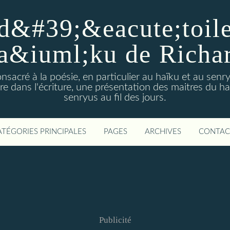
d&#39;&eacute;toiles
a&iuml;ku de Richa
nsacré à la poésie, en particulier au haïku et au sen
e dans l'écriture, une présentation des maitres du h
senryus au fil des jours.
ATÉGORIES PRINCIPALES
PAGES
ARCHIVES
CONTAC
Publicité