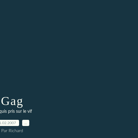
Gag
uis pris sur le vif
1.02.2007
…
Par Richard