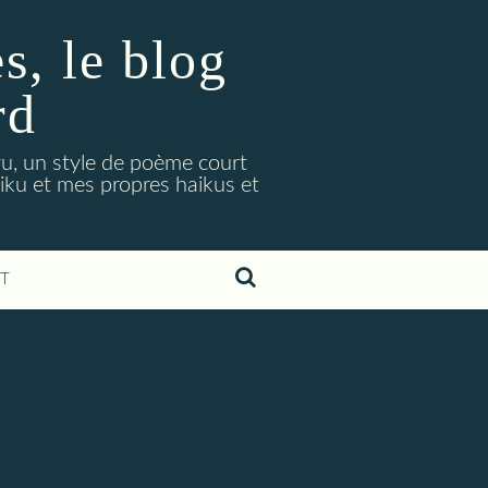
, le blog
rd
ryu, un style de poème court
aiku et mes propres haikus et
T