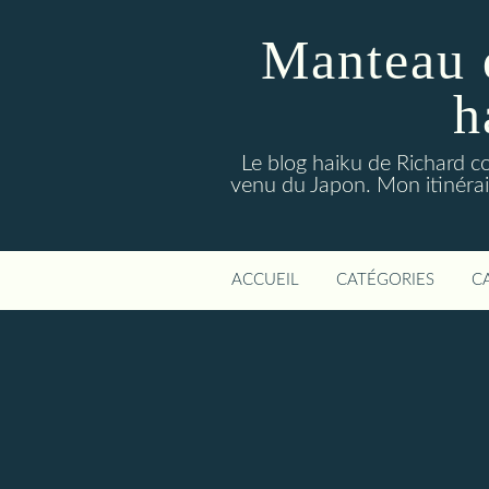
Manteau 
h
Le blog haiku de Richard co
venu du Japon. Mon itinérair
ACCUEIL
CATÉGORIES
C