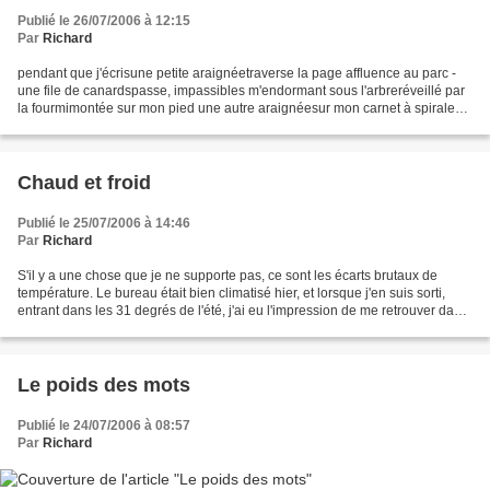
Publié le 26/07/2006 à 12:15
Par
Richard
pendant que j'écrisune petite araignéetraverse la page affluence au parc -
une file de canardspasse, impassibles m'endormant sous l'arbreréveillé par
la fourmimontée sur mon pied une autre araignéesur mon carnet à spirales-
peut-être la même?
Chaud et froid
Publié le 25/07/2006 à 14:46
Par
Richard
S'il y a une chose que je ne supporte pas, ce sont les écarts brutaux de
température. Le bureau était bien climatisé hier, et lorsque j'en suis sorti,
entrant dans les 31 degrés de l'été, j'ai eu l'impression de me retrouver dans
un four. Dans ces cas-là,...
Le poids des mots
Publié le 24/07/2006 à 08:57
Par
Richard