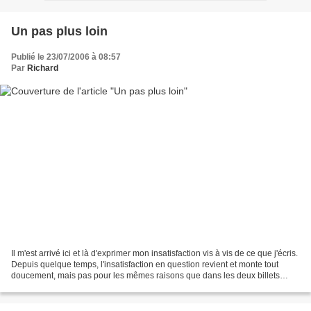
Un pas plus loin
Publié le 23/07/2006 à 08:57
Par
Richard
Il m'est arrivé ici et là d'exprimer mon insatisfaction vis à vis de ce que j'écris.
Depuis quelque temps, l'insatisfaction en question revient et monte tout
doucement, mais pas pour les mêmes raisons que dans les deux billets
précédents. J'ai commencé...