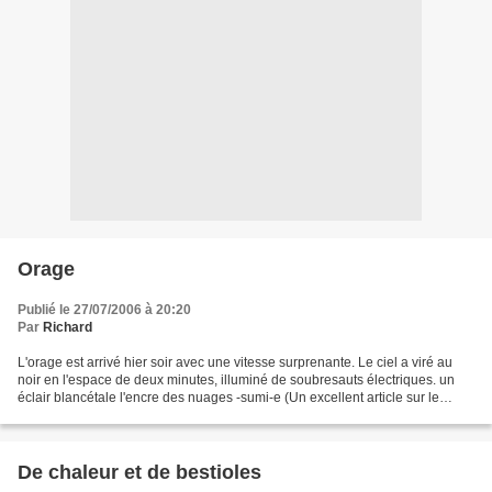
Orage
Publié le 27/07/2006 à 20:20
Par
Richard
L'orage est arrivé hier soir avec une vitesse surprenante. Le ciel a viré au
noir en l'espace de deux minutes, illuminé de soubresauts électriques. un
éclair blancétale l'encre des nuages -sumi-e (Un excellent article sur le
sumi-e ici) Malheureusement,...
De chaleur et de bestioles