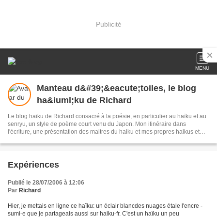
Publicité
MENU
Manteau d&#39;&eacute;toiles, le blog
ha&iuml;ku de Richard
Le blog haiku de Richard consacré à la poésie, en particulier au haïku et au
senryu, un style de poème court venu du Japon. Mon itinéraire dans
l'écriture, une présentation des maitres du haiku et mes propres haikus et
senryus au fil des jours.
Expériences
Publié le 28/07/2006 à 12:06
Par
Richard
Hier, je mettais en ligne ce haïku: un éclair blancdes nuages étale l'encre -
sumi-e que je partageais aussi sur haiku-fr. C'est un haïku un peu