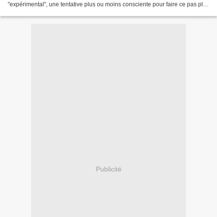
"expérimental", une tentative plus ou moins consciente pour faire ce pas plus
loin dont je parlais il y a quelques...
Publicité