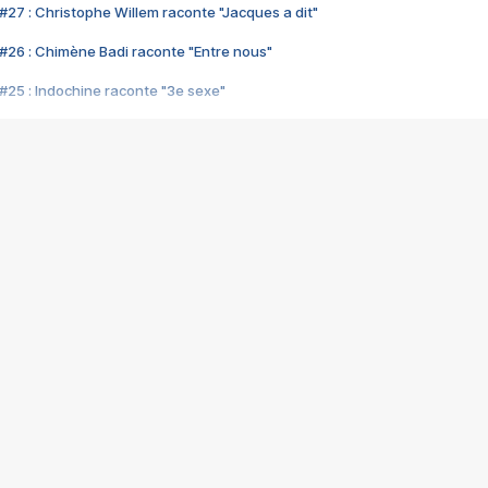
#27 : Christophe Willem raconte "Jacques a dit"
#26 : Chimène Badi raconte "Entre nous"
#25 : Indochine raconte "3e sexe"
#24 : Zaho raconte "C'est chelou"
#23 : Patrick Bruel raconte "Au café des délices"
#22 : Kyo raconte "Le chemin"
#21 : Nolwenn Leroy raconte "Cassé"
#20 : Patrick Hernandez raconte "Born to be alive"
#19 : Lorie raconte "Près de moi"
#18 : Michael Jones raconte "A nos actes manqués" (avec Jean-Jacque
#17 : Khaled raconte "Aïcha"
#16 : Corneille raconte "Parce qu'on vient de loin"
#15 : Indochine raconte "L'aventurier"