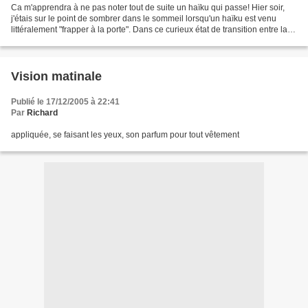
Ca m'apprendra à ne pas noter tout de suite un haïku qui passe! Hier soir,
j'étais sur le point de sombrer dans le sommeil lorsqu'un haïku est venu
littéralement "frapper à la porte". Dans ce curieux état de transition entre la
veille et le sommeil, j'a...
Vision matinale
Publié le 17/12/2005 à 22:41
Par
Richard
appliquée, se faisant les yeux, son parfum pour tout vêtement