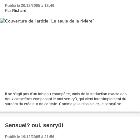
Publié le 20/12/2005 à 13:46
Par
Richard
Il ne s'agit pas d'un tableau champêtre, mais de la traduction exacte des
deux caractères composant le mot sen-ryû, qui vient tout simplement du
surnom du créateur de ce style. Comme je le disais hier, le senryû se
distingue du haïku par ses thèmes, son...
Sensuel? oui, senryû!
Publié le 19/12/2005 à 21:56