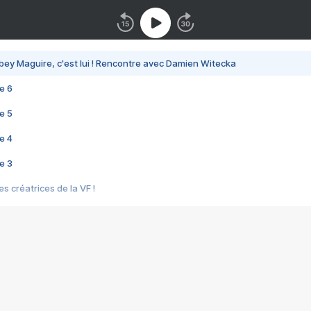
bey Maguire, c'est lui ! Rencontre avec Damien Witecka
e 6
e 5
e 4
e 3
s créatrices de la VF !
e 2
e 1
e Mektoub My Love arrive enfin ! Rencontre avec Shaïn Boumedine et Sal
i : après Toni en famille