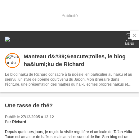
Publicité
MENU
Manteau d&#39;&eacute;toiles, le blog
ha&iuml;ku de Richard
Le blog haiku de Richard consacré à la poésie, en particulier au haïku et au
senryu, un style de poème court venu du Japon. Mon itinéraire dans
l'écriture, une présentation des maitres du haiku et mes propres haikus et
senryus au fil des jours.
Une tasse de thé?
Publié le 27/12/2005 à 12:12
Par
Richard
Depuis quelques jours, je reçois la visite régulière et amicale de Taïan Akita.
Taïan est amateur de haïkus, mais aussi et surtout de thé. Son blog est un