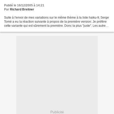
Publié le 16/12/2005 à 14:21
Par
Richard Breitner
Suite à l'envoi de mes variations sur le même thème à la liste haiku-fr, Serge
Tomé a eu la réaction suivante à propos de la première version: Je préfère
cette variante qui est sûrement la première. Donc la plus "juste". Les autres
disent trop, concluent....
Publicité