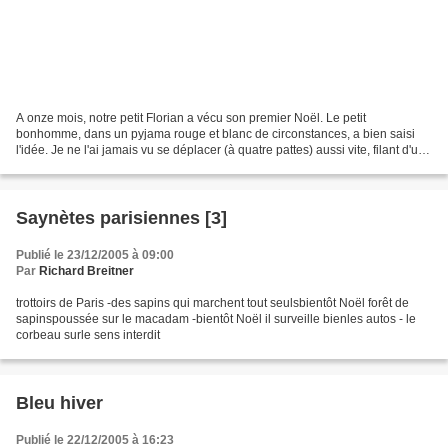
A onze mois, notre petit Florian a vécu son premier Noël. Le petit
bonhomme, dans un pyjama rouge et blanc de circonstances, a bien saisi
l'idée. Je ne l'ai jamais vu se déplacer (à quatre pattes) aussi vite, filant d'un
cadeau à l'autre! Au milieu de...
Saynètes parisiennes [3]
Publié le 23/12/2005 à 09:00
Par
Richard Breitner
trottoirs de Paris -des sapins qui marchent tout seulsbientôt Noël forêt de
sapinspoussée sur le macadam -bientôt Noël il surveille bienles autos - le
corbeau surle sens interdit
Bleu hiver
Publié le 22/12/2005 à 16:23